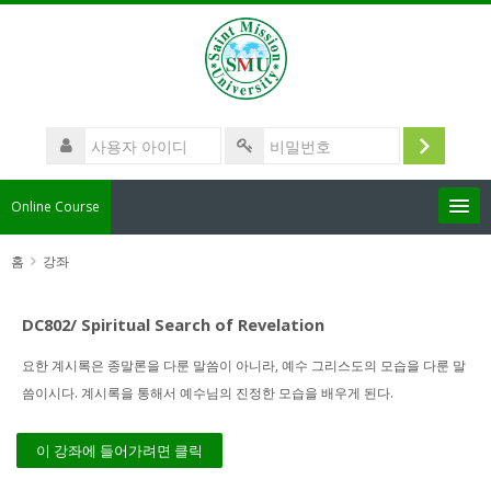
메
인
콘
텐
츠
사
로
용
로
비
건
자
밀
그
아
너
Online Course
번
이
뛰
인
호
디
기
한국어 ‎(ko)‎
홈
강좌
강
좌
DC802/ Spiritual Search of Revelation
제
찾
출
요한 계시록은 종말론을 다룬 말씀이 아니라, 예수 그리스도의 모습을 다룬 말
기
씀이시다. 계시록을 통해서 예수님의 진정한 모습을 배우게 된다.
이 강좌에 들어가려면 클릭